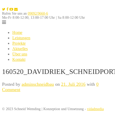
Skip
to
Rufen Sie uns an
09092/9660-6
content
Mo-Fr 8:00-12:00, 13:00-17:00 Uhr | Sa 8:00-12:00 Uhr
Home
Leistungen
Projekte
Aktuelles
Über uns
Kontakt
160520_DAVIDRIEK_SCHNEIDPOR
Posted by
adminschneidbau
on
21. Juli 2016
with
0
Comment
© 2023 Schneid Wemding | Konzeption und Umsetzung -
vidadmedia