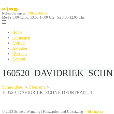
Skip
to
Rufen Sie uns an
09092/9660-6
content
Mo-Fr 8:00-12:00, 13:00-17:00 Uhr | Sa 8:00-12:00 Uhr
Home
Leistungen
Projekte
Aktuelles
Über uns
Kontakt
160520_DAVIDRIEK_SCHN
Schneidbau
>
Über uns
>
160520_DAVIDRIEK_SCHNEIDPORTRAIT_3
© 2023 Schneid Wemding | Konzeption und Umsetzung -
vidadmedia