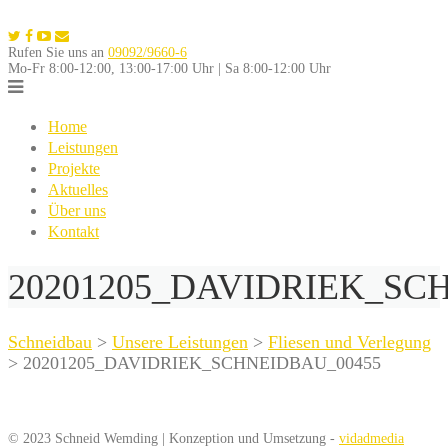
Skip
to
Rufen Sie uns an
09092/9660-6
content
Mo-Fr 8:00-12:00, 13:00-17:00 Uhr | Sa 8:00-12:00 Uhr
Home
Leistungen
Projekte
Aktuelles
Über uns
Kontakt
20201205_DAVIDRIEK_SC
Schneidbau
>
Unsere Leistungen
>
Fliesen und Verlegung
>
20201205_DAVIDRIEK_SCHNEIDBAU_00455
© 2023 Schneid Wemding | Konzeption und Umsetzung -
vidadmedia