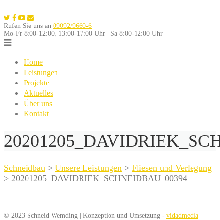
Skip
to
Rufen Sie uns an
09092/9660-6
content
Mo-Fr 8:00-12:00, 13:00-17:00 Uhr | Sa 8:00-12:00 Uhr
Home
Leistungen
Projekte
Aktuelles
Über uns
Kontakt
20201205_DAVIDRIEK_SC
Schneidbau
>
Unsere Leistungen
>
Fliesen und Verlegung
>
20201205_DAVIDRIEK_SCHNEIDBAU_00394
© 2023 Schneid Wemding | Konzeption und Umsetzung -
vidadmedia