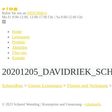
Skip
to
Rufen Sie uns an
09092/9660-6
content
Mo-Fr 8:00-12:00, 13:00-17:00 Uhr | Sa 8:00-12:00 Uhr
Home
Leistungen
Projekte
Aktuelles
Über uns
Kontakt
20201205_DAVIDRIEK_SC
Schneidbau
>
Unsere Leistungen
>
Fliesen und Verlegung
© 2023 Schneid Wemding | Konzeption und Umsetzung -
vidadmedia