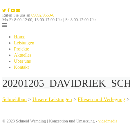
Skip
to
Rufen Sie uns an
09092/9660-6
content
Mo-Fr 8:00-12:00, 13:00-17:00 Uhr | Sa 8:00-12:00 Uhr
Home
Leistungen
Projekte
Aktuelles
Über uns
Kontakt
20201205_DAVIDRIEK_SC
Schneidbau
>
Unsere Leistungen
>
Fliesen und Verlegung
© 2023 Schneid Wemding | Konzeption und Umsetzung -
vidadmedia