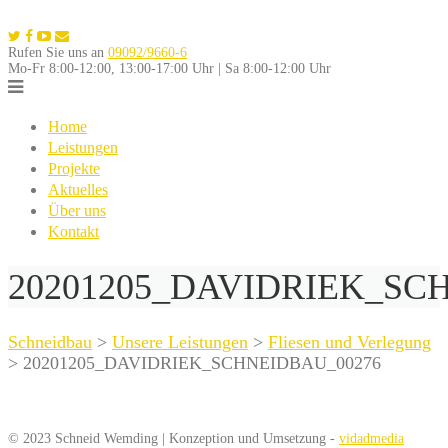
Skip
to
Rufen Sie uns an
09092/9660-6
content
Mo-Fr 8:00-12:00, 13:00-17:00 Uhr | Sa 8:00-12:00 Uhr
Home
Leistungen
Projekte
Aktuelles
Über uns
Kontakt
20201205_DAVIDRIEK_SC
Schneidbau
>
Unsere Leistungen
>
Fliesen und Verlegung
>
20201205_DAVIDRIEK_SCHNEIDBAU_00276
© 2023 Schneid Wemding | Konzeption und Umsetzung -
vidadmedia