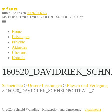
Skip
to
Rufen Sie uns an
09092/9660-6
content
Mo-Fr 8:00-12:00, 13:00-17:00 Uhr | Sa 8:00-12:00 Uhr
Home
Leistungen
Projekte
Aktuelles
Über uns
Kontakt
160520_DAVIDRIEK_SCHN
Schneidbau
>
Unsere Leistungen
>
Fliesen und Verlegung
>
160520_DAVIDRIEK_SCHNEIDPORTRAIT_7
© 2023 Schneid Wemding | Konzeption und Umsetzung -
vidadmedia