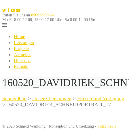
Skip
to
Rufen Sie uns an
09092/9660-6
content
Mo-Fr 8:00-12:00, 13:00-17:00 Uhr | Sa 8:00-12:00 Uhr
Home
Leistungen
Projekte
Aktuelles
Über uns
Kontakt
160520_DAVIDRIEK_SCHN
Schneidbau
>
Unsere Leistungen
>
Fliesen und Verlegung
>
160520_DAVIDRIEK_SCHNEIDPORTRAIT_17
© 2023 Schneid Wemding | Konzeption und Umsetzung -
vidadmedia