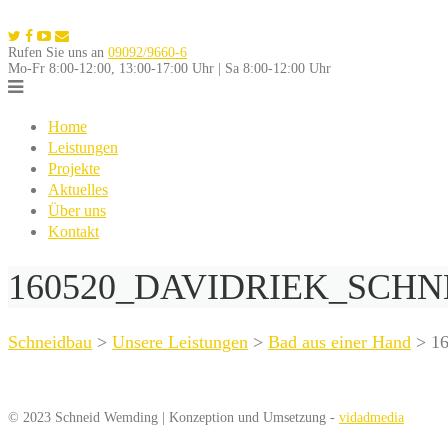
Skip
to
Rufen Sie uns an
09092/9660-6
content
Mo-Fr 8:00-12:00, 13:00-17:00 Uhr | Sa 8:00-12:00 Uhr
Home
Leistungen
Projekte
Aktuelles
Über uns
Kontakt
160520_DAVIDRIEK_SCHN
Schneidbau
>
Unsere Leistungen
>
Bad aus einer Hand
>
1
© 2023 Schneid Wemding | Konzeption und Umsetzung -
vidadmedia